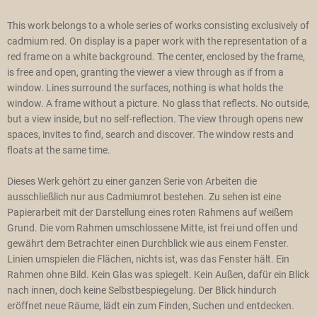
This work belongs to a whole series of works consisting exclusively of
cadmium red. On display is a paper work with the representation of a
red frame on a white background. The center, enclosed by the frame,
is free and open, granting the viewer a view through as if from a
window. Lines surround the surfaces, nothing is what holds the
window. A frame without a picture. No glass that reflects. No outside,
but a view inside, but no self-reflection. The view through opens new
spaces, invites to find, search and discover. The window rests and
floats at the same time.
Dieses Werk gehört zu einer ganzen Serie von Arbeiten die
ausschließlich nur aus Cadmiumrot bestehen. Zu sehen ist eine
Papierarbeit mit der Darstellung eines roten Rahmens auf weißem
Grund. Die vom Rahmen umschlossene Mitte, ist frei und offen und
gewährt dem Betrachter einen Durchblick wie aus einem Fenster.
Linien umspielen die Flächen, nichts ist, was das Fenster hält. Ein
Rahmen ohne Bild. Kein Glas was spiegelt. Kein Außen, dafür ein Blick
nach innen, doch keine Selbstbespiegelung. Der Blick hindurch
eröffnet neue Räume, lädt ein zum Finden, Suchen und entdecken.