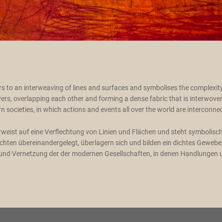
rs to an interweaving of lines and surfaces and symbolises the complexity a
ers, overlapping each other and forming a dense fabric that is interwoven 
societies, in which actions and events all over the world are interconne
 verweist auf eine Verflechtung von Linien und Flächen und steht symbolisch
chten übereinandergelegt, überlagern sich und bilden ein dichtes Gewebe, 
 und Vernetzung der der modernen Gesellschaften, in denen Handlungen 