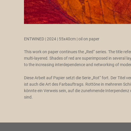
ENTWINED | 2024 | 55x40cm | oil on paper
This work on paper continues the „Red“ series. The title refe
multi-layered. Shades of red are superimposed in several lay
to the increasing interdependence and networking of modern 
Diese Arbeit auf Papier setzt die Serie „Rot“ fort. Der Titel
ist auch die Art des Farbauftrags. Rottöne in mehreren Schi
könnte ein Verweis sein, auf die zunehmende Interpendenz
sind.