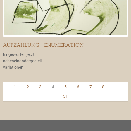
AUFZÄHLUNG | ENUMERATION
hingeworfen jetzt
nebeneinandergestellt
variationen
1
2
3
4
5
6
7
8
…
31